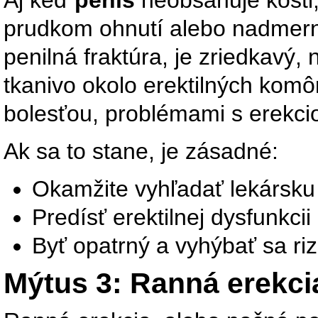
prudkom ohnutí alebo nadmern
penilná fraktúra, je zriedkav
tkanivo okolo erektilných komô
bolesťou, problémami s erekci
Ak sa to stane, je zásadné:
Okamžite vyhľadať lekársk
Predísť erektilnej dysfunkci
Byť opatrný a vyhýbať sa r
Mýtus 3: Ranná erekc