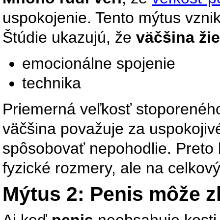
uspokojenie. Tento mýtus vzni
Štúdie ukazujú, že
väčšina ži
emocionálne spojenie
technika
Priemerná veľkosť stoporeného
väčšina považuje za uspokojiv
spôsobovať nepohodlie. Preto b
fyzické rozmery, ale na celkový
Mýtus 2: Penis môže z
Aj keď
penis
neobsahuje kosti,