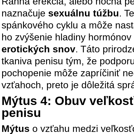
Ranná erekcia, alebo nočná pe
naznačuje
sexuálnu túžbu
. T
spánkového cyklu a môže nasta
ho zvýšenie hladiny hormónov
erotických snov
. Táto prirod
tkaniva penisu tým, že podpor
pochopenie môže zapríčiniť n
vzťahoch, preto je dôležitá sp
Mýtus 4: Obuv veľkos
penisu
Mýtus
o vzťahu medzi veľkosť