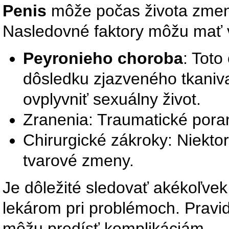
Penis
môže počas života zmeni
Nasledovné faktory môžu mať 
Peyronieho choroba
: Toto
dôsledku zjazveného tkaniva
ovplyvniť sexuálny život.
Zranenia: Traumatické pora
Chirurgické zákroky: Niekt
tvarové zmeny.
Je dôležité sledovať akékoľvek
lekárom pri problémoch. Pravi
môžu predísť komplikáciám.