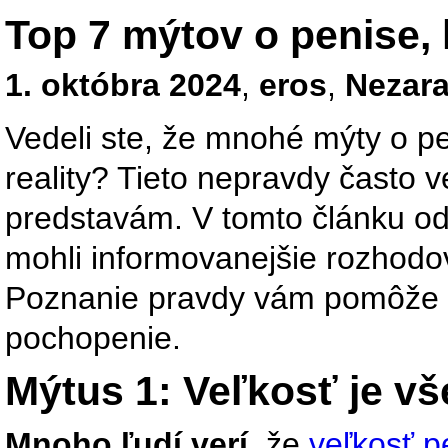
Top 7 mýtov o penise, 
1. októbra 2024
,
eros
,
Nezar
Vedeli ste, že mnohé mýty o p
reality? Tieto nepravdy čast
predstavám. V tomto článku od
mohli informovanejšie rozhodov
Poznanie pravdy vám pomôže z
pochopenie.
Mýtus 1: Veľkosť je vš
Mnoho ľudí verí
, že
veľkosť p