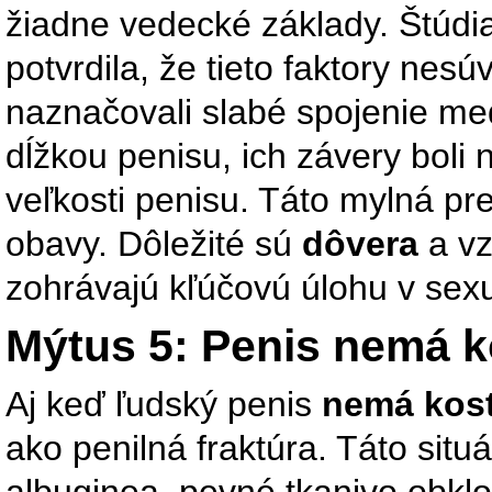
žiadne vedecké základy. Štúdia
potvrdila, že tieto faktory nesú
naznačovali slabé spojenie med
dĺžkou penisu, ich závery boli
veľkosti penisu. Táto mylná p
obavy. Dôležité sú
dôvera
a vz
zohrávajú kľúčovú úlohu v sex
Mýtus 5: Penis nemá k
Aj keď ľudský penis
nemá kost
ako penilná fraktúra. Táto situ
albuginea, pevné tkanivo obklo