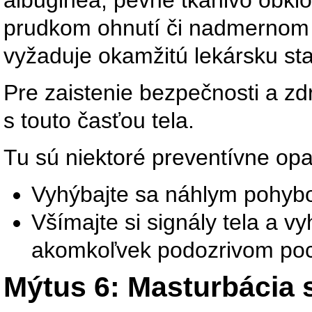
prudkom ohnutí či nadmernom tl
vyžaduje okamžitú lekársku star
Pre zaistenie bezpečnosti a zd
s touto časťou tela.
Tu sú niektoré preventívne opa
Vyhýbajte sa náhlym pohybo
Všímajte si signály tela a v
akomkoľvek podozrivom poc
Mýtus 6: Masturbácia