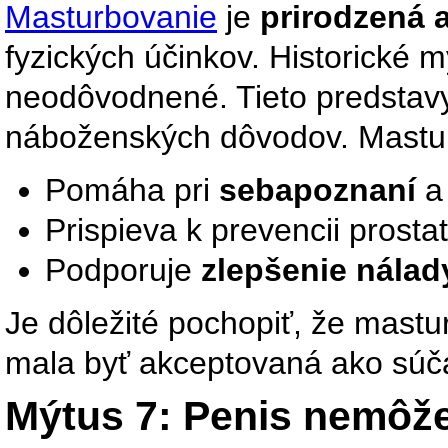
Masturbovanie
je
prirodzená 
fyzických účinkov. Historické 
neodôvodnené. Tieto predstav
náboženských dôvodov. Mastur
Pomáha pri
sebapoznaní
a 
Prispieva k prevencii prostati
Podporuje
zlepšenie nálad
Je dôležité pochopiť, že mastu
mala byť akceptovaná ako súča
Mýtus 7: Penis nemôže